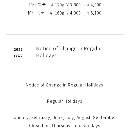
和牛ステーキ
120g
￥3,800 →￥4,000
和牛ステーキ
160g
￥4,900 →￥5,100
Notice of Change in Regular
2025
Holidays
7/
15
Notice of Change in Regular Holidays
Regular Holidays
January, February, June, July, August, September:
Closed on Thursdays and Sundays