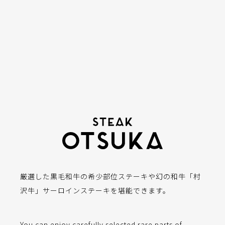
厳選した黒毛和牛の希少部位ステーキや幻の和牛「村
沢牛」サーロインステーキを堪能できます。
You can enjoy carefully selected rare parts of