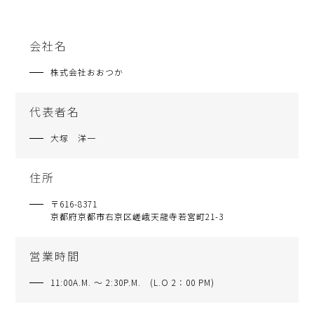
会社名
株式会社おおつか
代表者名
大塚 洋一
住所
〒616-8371
京都府京都市右京区嵯峨天龍寺若宮町21-3
営業時間
11:00A.M. ～ 2:30P.M. (L.O 2：00 PM)